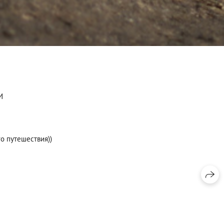
И
го путешествия))